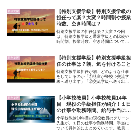
【特別支援学級】特別支援学級の
特別支援
担任って楽？大変？時間割や授業
時数、空き時間は？
特別支援学級の担任は楽？大変？今回
は、特別支援学級と通常学級との比較や
時間割、授業時数、空き時間についてま
とめました。参考になればと思います。
【特別支援学級】特別支援学級担
特別支援
任の仕事は？朝、気を付けること
特別支援学級担任が朝、どのような仕事
をしているのか「①児童が登校⇒交流学
級へ送り出す」「②交流学級へ送り出す
⇒朝の会」「③朝の会⇒１時間目」に分
けて、詳しく紹介しています。
【小学校教員】小学校教員14年
特別支援
目 現役の学級担任が紹介！１日
の仕事や勤務時間、給与手当につ
いて
小学校教諭14年目の現役教員のグリーン
先生が、１日の仕事や勤務時間、手当に
ついて具体的にまとめています。教員を
目指している方、様子を知りたい方の参
考になればと思っています。