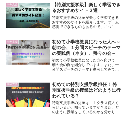
【特別支援学級】楽しく学習でき
特別支援
るおすすめサイト２選
特別支援学級の児童が楽しく学習できる
おすすめのサイトを紹介します。ゲーム
感覚でできるものもあるので、こつこつ
練習することが苦手な児童にもぜひ試し
てみてください。
初めて小学校教員になった人へ～
特別支援
朝の会、１分間スピーチのテーマ
の実践例（ネタ）、帰りの会～
初めて小学校教員になった方へ向けて、
朝の会の例を紹介しています。また、一
分間スピーチのテーマも参考してみてく
ださい。
初めての特別支援学級担任！ 特
特別支援
別支援学級の授業はどのように行
われている？
特別支援学級の児童は、１クラス何人ぐ
らいいるか、知っていますか？また、ど
のように授業をしているのかを分かりや
すくまとめました。