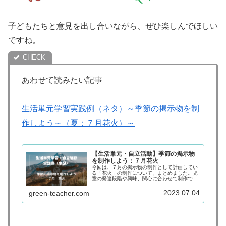
子どもたちと意見を出し合いながら、ぜひ楽しんでほしい
ですね。
あわせて読みたい記事
生活単元学習実践例（ネタ）～季節の掲示物を制
作しよう～（夏：７月花火）～
【生活単元・自立活動】季節の掲示物
を制作しよう：７月花火
今回は、７月の掲示物の制作として計画してい
る「花火」の制作について、まとめました。児
童の発達段階や興味、関心に合わせて制作でき
るように考えています。ぜひ、参考にしてみて
ください。
2023.07.04
green-teacher.com