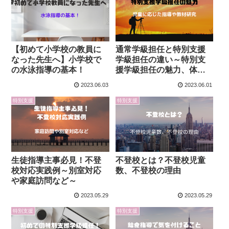
【初めて小学校の教員に
通常学級担任と特別支援
なった先生へ】小学校で
学級担任の違い～特別支
の水泳指導の基本！
援学級担任の魅力、体験
談～
2023.06.03
2023.06.01
特別支援
特別支援
生徒指導主事必見！不登
不登校とは？不登校児童
校対応実践例～別室対応
数、不登校の理由
や家庭訪問など～
2023.05.29
2023.05.29
特別支援
特別支援