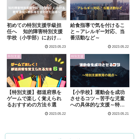
初めての特別支援学級担
給食指導で気を付けるこ
任へ 知的障害特別支援
と～アレルギー対応、当
学校（小学部）における
番活動など～
教育課程～教科等を合わ
2023.05.23
2023.05.22
せた指導～
特別支援
特別支援
【特別支援】都道府県を
【小学校】運動会を成功
ゲームで楽しく覚えられ
させるコツ～苦手な児童
るおすすめの方法６選
への具体的な支援～特別
支援の視点
2023.05.22
2023.05.21