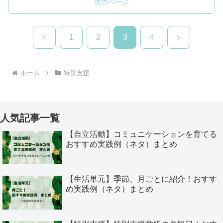
次のページ
前
次
1
2
3
4
へ
へ
ホーム
特別支援
人気記事一覧
【自立活動】コミュニケーションを育てる
おすすめ実践例（ネタ）まとめ
【生活単元】季節、月ごとに紹介！おすす
め実践例（ネタ）まとめ