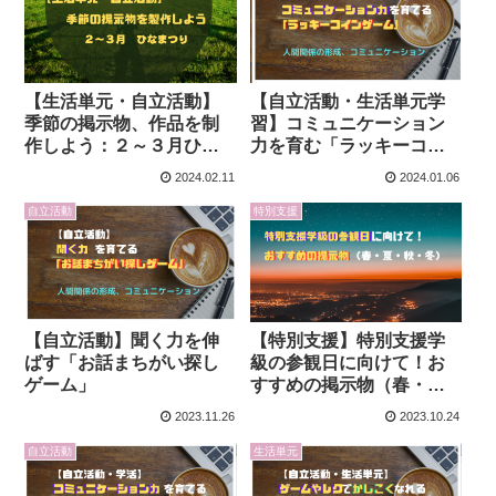
【生活単元・自立活動】
【自立活動・生活単元学
季節の掲示物、作品を制
習】コミュニケーション
作しよう：２～３月ひな
力を育む「ラッキーコイ
まつり
ンゲーム」
2024.02.11
2024.01.06
自立活動
特別支援
【自立活動】聞く力を伸
【特別支援】特別支援学
ばす「お話まちがい探し
級の参観日に向けて！お
ゲーム」
すすめの掲示物（春・
夏・秋・冬）
2023.11.26
2023.10.24
自立活動
生活単元