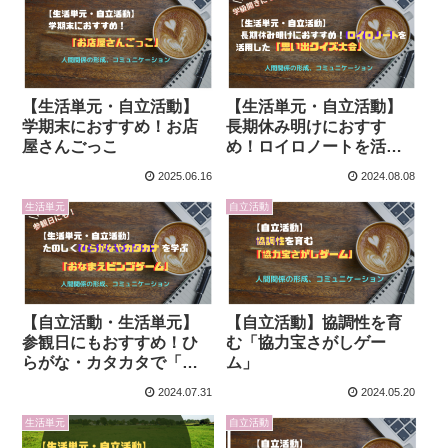
【生活単元・自立活動】
【生活単元・自立活動】
学期末におすすめ！お店
長期休み明けにおすす
屋さんごっこ
め！ロイロノートを活用
した「思い出クイズ大
2025.06.16
2024.08.08
会」
生活単元
自立活動
【自立活動・生活単元】
【自立活動】協調性を育
参観日にもおすすめ！ひ
む「協力宝さがしゲー
らがな・カタカタで「お
ム」
なまえビンゴゲーム」
2024.07.31
2024.05.20
生活単元
自立活動