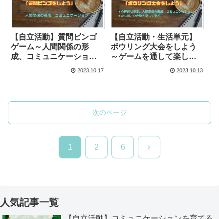
【自立活動】質問ビンゴ
【自立活動・生活単元】
ゲーム～人間関係の形
ボウリング大会をしよう
成、コミュニケーション
～ゲームを通して楽しく
の指導～
学習する方法～
2023.10.17
2023.10.13
次のページ
次
1
2
6
へ
人気記事一覧
【自立活動】コミュニケーションを育てる