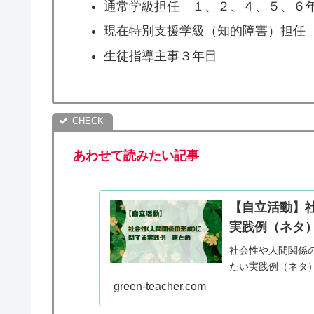
通常学級担任 １、２、４、５、６
現在特別支援学級（知的障害）担任
生徒指導主事３年目
あわせて読みたい記事
【自立活動】
実践例（ネタ
社会性や人間関係
たい実践例（ネタ
green-teacher.com